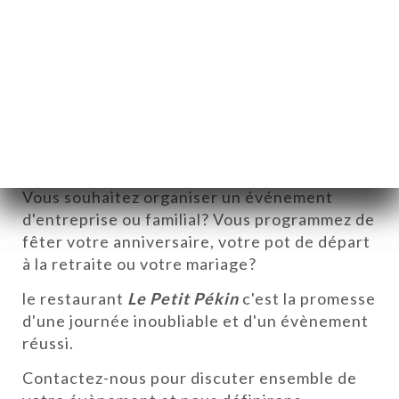
Privatisation de salle
Vous souhaitez organiser un événement
d'entreprise ou familial? Vous programmez de
fêter votre anniversaire, votre pot de départ
à la retraite ou votre mariage?
le restaurant
Le Petit Pékin
c'est la promesse
d'une journée inoubliable et d'un évènement
réussi.
A
Contactez-nous pour discuter ensemble de
E