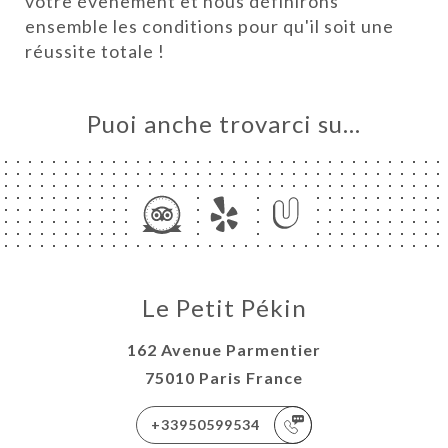
votre évènement et nous définirons
ensemble les conditions pour qu'il soit une
INA
réussite totale !
ERIA
SIONE
Puoi anche trovarci su…
NU
ISATION
ATTO
Le Petit Pékin
162 Avenue Parmentier
75010 Paris France
+33950599534